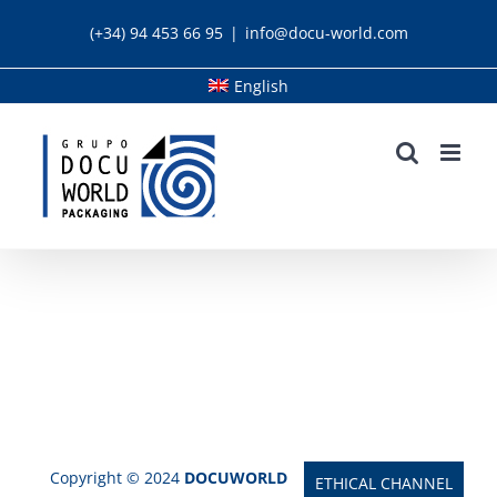
Skip
(+34) 94 453 66 95
|
info@docu-world.com
to
content
English
Copyright © 2024
DOCUWORLD
ETHICAL CHANNEL