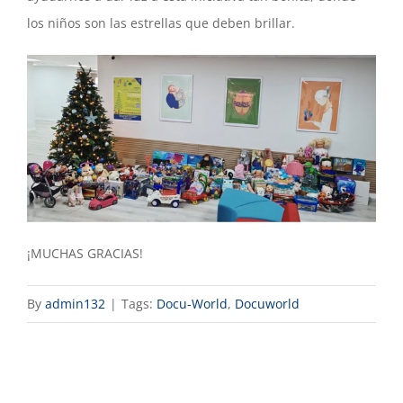
los niños son las estrellas que deben brillar.
¡MUCHAS GRACIAS!
By
admin132
|
Tags:
Docu-World
,
Docuworld