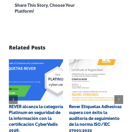
Facebook
X
Reddit
LinkedI
Share This Story, Choose Your
Platform!
WhatsApp
Email
Related Posts
REVER alcanza la categoría
Rever Etiquetas Adhesivas
G
Platinum en seguridad de
supera con éxito la
P
la información con la
auditoría de seguimiento
E
certificación CyberVadis
de la norma ISO/IEC
2
2026.
27001:2022
0