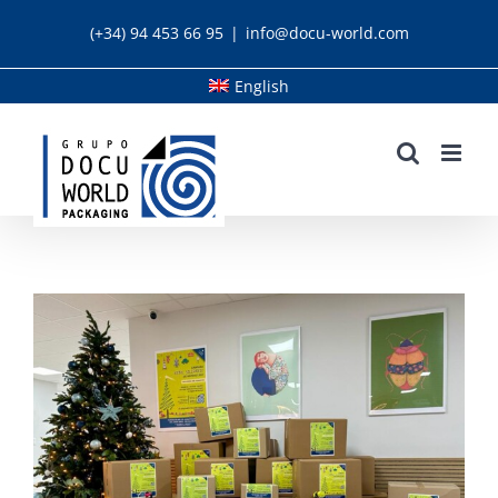
Skip
(+34) 94 453 66 95
|
info@docu-world.com
to
content
English