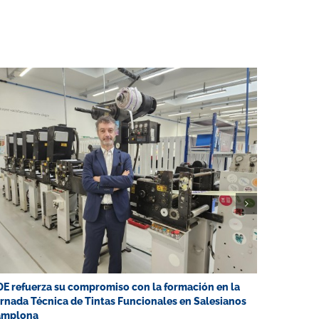
E refuerza su compromiso con la formación en la
Navarra d
rnada Técnica de Tintas Funcionales en Salesianos
productiv
amplona
Graphic