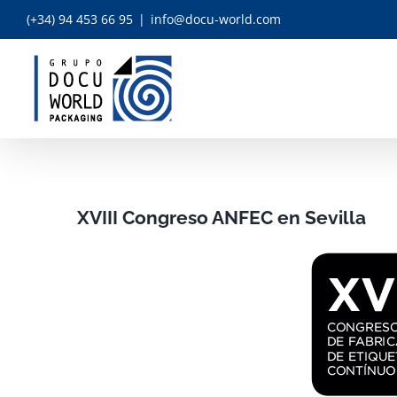
Skip
(+34) 94 453 66 95
|
info@docu-world.com
to
content
XVIII Congreso ANFEC en Sevilla