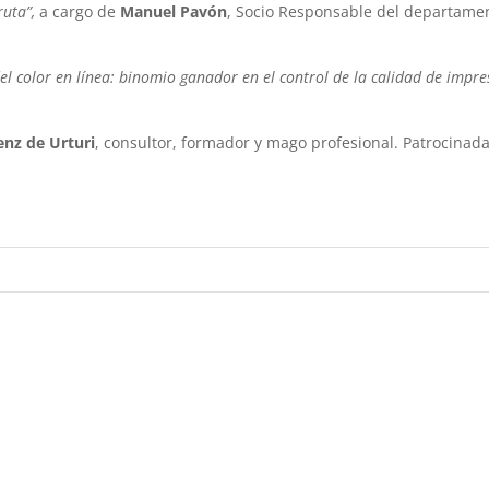
ruta”,
a cargo de
Manuel Pavón
, Socio Responsable del departame
l color en línea: binomio ganador en el control de la calidad de impre
enz de Urturi
, consultor, formador y mago profesional. Patrocinad
Reddit
LinkedIn
WhatsApp
Email