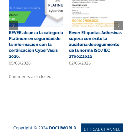
REVER alcanza la categoría
Rever Etiquetas Adhesivas
G
Platinum en seguridad de
supera con éxito la
P
la información con la
auditoría de seguimiento
E
certificación CyberVadis
de la norma ISO/IEC
2
2026.
27001:2022
0
05/08/2026
02/06/2026
Comments are closed.
Copyright © 2024
DOCUWORLD
ETHICAL CHANNEL