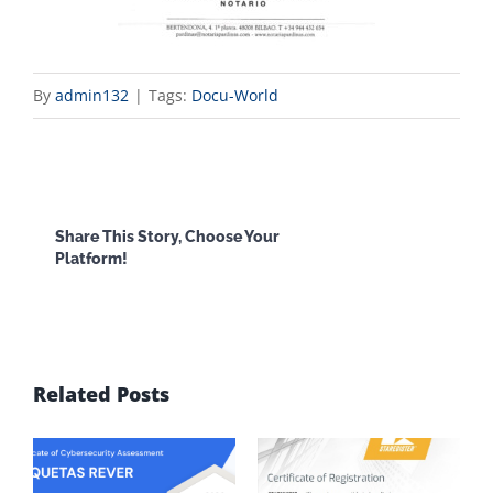
By
admin132
|
Tags:
Docu-World
Facebook
X
Reddit
LinkedI
Share This Story, Choose Your
Platform!
WhatsApp
Email
Related Posts