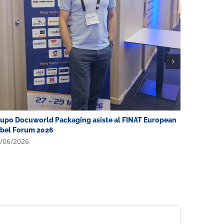
upo Docuworld Packaging asiste al FINAT European
Navarra d
bel Forum 2026
Authorise
/06/2026
25/05/202