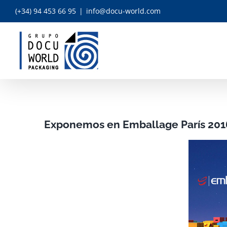
Skip
(+34) 94 453 66 95
|
info@docu-world.com
to
content
Exponemos en Emballage París 201