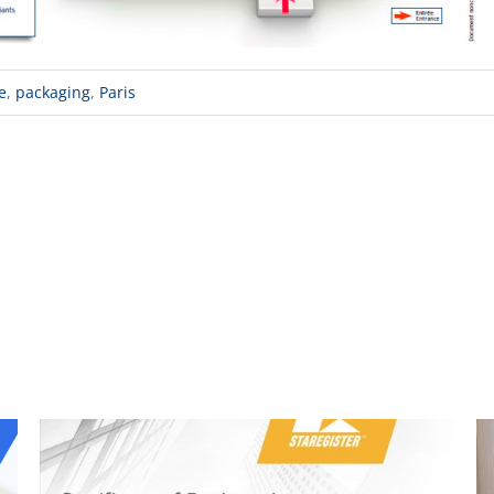
e
,
packaging
,
Paris
Reddit
LinkedIn
WhatsApp
Email