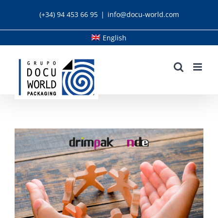
Skip
(+34) 94 453 66 95
|
info@docu-world.com
to
content
English