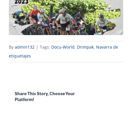
By
admin132
|
Tags:
Docu-World
,
Drimpak
,
Navarra de
etiquetajes
Facebook
X
Reddit
LinkedI
Share This Story, Choose Your
Platform!
WhatsApp
Email