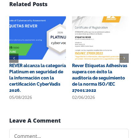
Related Posts
REVER alcanza la categoría
Rever Etiquetas Adhesivas
G
Platinum en seguridad de
supera con éxito la
P
la información con la
auditoría de seguimiento
E
certificación CyberVadis
de la norma ISO/IEC
2
2026.
27001:2022
0
05/08/2026
02/06/2026
Leave A Comment
Comment