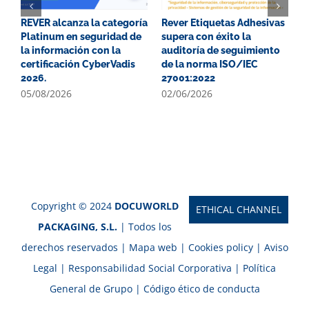
REVER alcanza la categoría
Rever Etiquetas Adhesivas
G
Platinum en seguridad de
supera con éxito la
P
la información con la
auditoría de seguimiento
E
certificación CyberVadis
de la norma ISO/IEC
2
2026.
27001:2022
0
05/08/2026
02/06/2026
Copyright © 2024
DOCUWORLD
ETHICAL CHANNEL
PACKAGING, S.L.
| Todos los
derechos reservados |
Mapa web
|
Cookies policy
|
Aviso
Legal
|
Responsabilidad Social Corporativa
|
Política
General de Grupo
|
Código ético de conducta