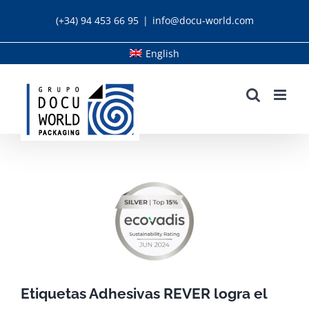
Skip
(+34) 94 453 66 95
|
info@docu-world.com
to
content
English
Etiquetas Adhesivas REVER logra el