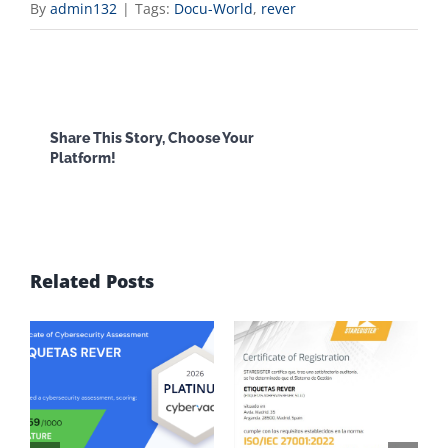
By
admin132
|
Tags:
Docu-World
,
rever
Facebook
X
Reddit
LinkedI
Share This Story, Choose Your
Platform!
WhatsApp
Email
Related Posts