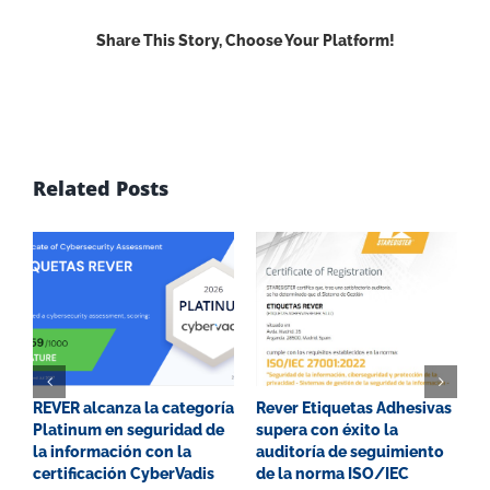
Share This Story, Choose Your Platform!
Facebook
X
Reddit
LinkedIn
WhatsApp
Email
Related Posts
REVER alcanza la categoría
Rever Etiquetas Adhesivas
G
Platinum en seguridad de
supera con éxito la
P
la información con la
auditoría de seguimiento
E
certificación CyberVadis
de la norma ISO/IEC
2