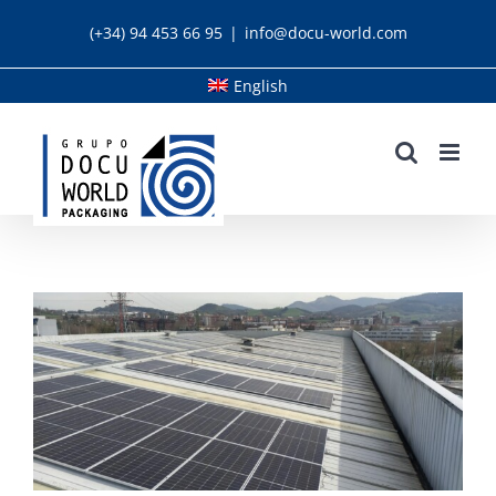
Skip
(+34) 94 453 66 95
|
info@docu-world.com
to
content
English