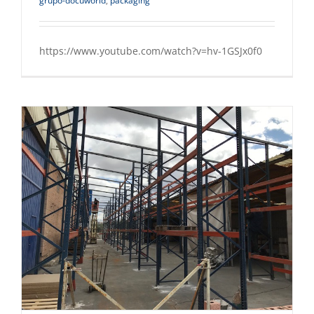
grupo-docuworld
,
packaging
https://www.youtube.com/watch?v=hv-1GSJx0f0