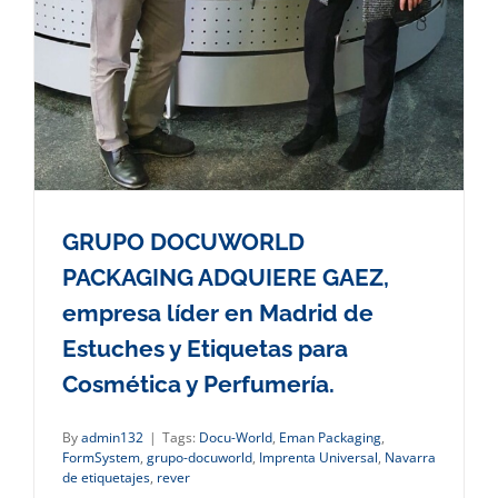
GRUPO DOCUWORLD
PACKAGING ADQUIERE GAEZ,
empresa líder en Madrid de
Estuches y Etiquetas para
Cosmética y Perfumería.
By
admin132
|
Tags:
Docu-World
,
Eman Packaging
,
FormSystem
,
grupo-docuworld
,
Imprenta Universal
,
Navarra
de etiquetajes
,
rever