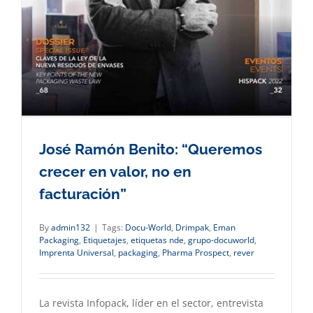
José Ramón Benito: “Queremos
crecer en valor, no en
facturación”
By
admin132
|
Tags:
Docu-World
,
Drimpak
,
Eman
Packaging
,
Etiquetajes
,
etiquetas nde
,
grupo-docuworld
,
Imprenta Universal
,
packaging
,
Pharma Prospect
,
rever
La revista Infopack, líder en el sector, entrevista