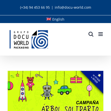
Skip
(+34) 94 453 66 95
|
info@docu-world.com
to
content
English