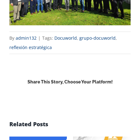
By
admin132
|
Tags:
Docuworld
,
grupo-docuworld
,
reflexión estratégica
Share This Story, Choose Your Platform!
Facebook
X
Reddit
LinkedIn
WhatsApp
Email
Related Posts