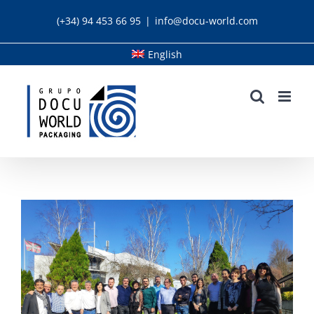
Skip
(+34) 94 453 66 95
|
info@docu-world.com
to
content
English