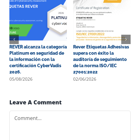
REVER alcanza la categoría
Rever Etiquetas Adhesivas
G
Platinum en seguridad de
supera con éxito la
P
la información con la
auditoría de seguimiento
E
certificación CyberVadis
de la norma ISO/IEC
2
2026.
27001:2022
0
05/08/2026
02/06/2026
Leave A Comment
Comment