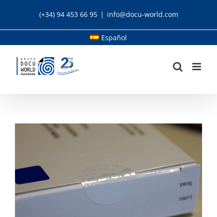
Saltar
(+34) 94 453 66 95
|
info@docu-world.com
al
contenido
Español
Soluciones de Tamper Evident en packaging
farmacéutico