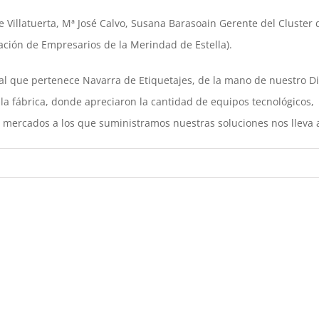
de Villatuerta, Mª José Calvo, Susana Barasoain Gerente del Cluster
iación de Empresarios de la Merindad de Estella).
l que pertenece Navarra de Etiquetajes, de la mano de nuestro Dir
 la fábrica, donde apreciaron la cantidad de equipos tecnológicos,
s mercados a los que suministramos nuestras soluciones nos lleva a
Reddit
LinkedIn
WhatsApp
Email