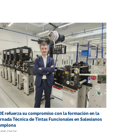
E refuerza su compromiso con la formación en la
Navarra d
rnada Técnica de Tintas Funcionales en Salesianos
productiv
amplona
Graphic
/05/2026
04/03/202