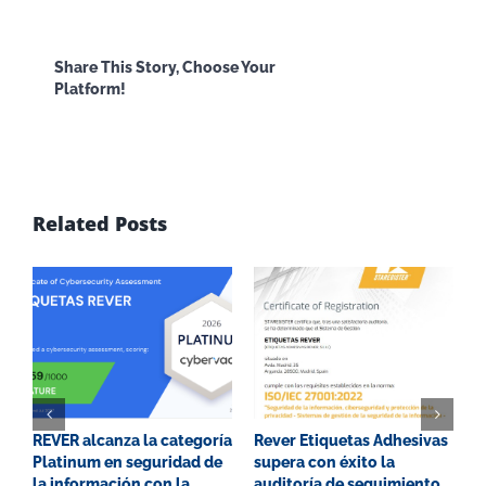
Facebook
X
Reddit
LinkedI
Share This Story, Choose Your
Platform!
WhatsApp
Email
Related Posts
REVER alcanza la categoría
Rever Etiquetas Adhesivas
G
Platinum en seguridad de
supera con éxito la
P
la información con la
auditoría de seguimiento
E