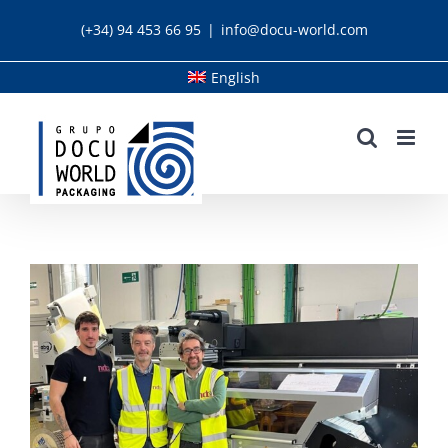
Skip
(+34) 94 453 66 95
|
info@docu-world.com
to
content
English