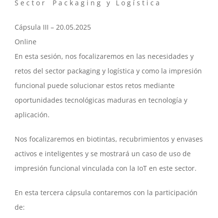
S e c t o r P a c k a g i n g y L o g í s t i c a
Cápsula III – 20.05.2025
Online
En esta sesión, nos focalizaremos en las necesidades y
retos del sector packaging y logística y como la impresión
funcional puede solucionar estos retos mediante
oportunidades tecnológicas maduras en tecnología y
aplicación.
Nos focalizaremos en biotintas, recubrimientos y envases
activos e inteligentes y se mostrará un caso de uso de
impresión funcional vinculada con la IoT en este sector.
En esta tercera cápsula contaremos con la participación
de: