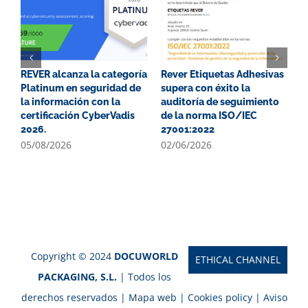
REVER alcanza la categoría
Rever Etiquetas Adhesivas
G
Platinum en seguridad de
supera con éxito la
P
la información con la
auditoría de seguimiento
E
certificación CyberVadis
de la norma ISO/IEC
2
2026.
27001:2022
0
05/08/2026
02/06/2026
Copyright © 2024
DOCUWORLD
ETHICAL CHANNEL
PACKAGING, S.L.
| Todos los
derechos reservados |
Mapa web
|
Cookies policy
|
Aviso