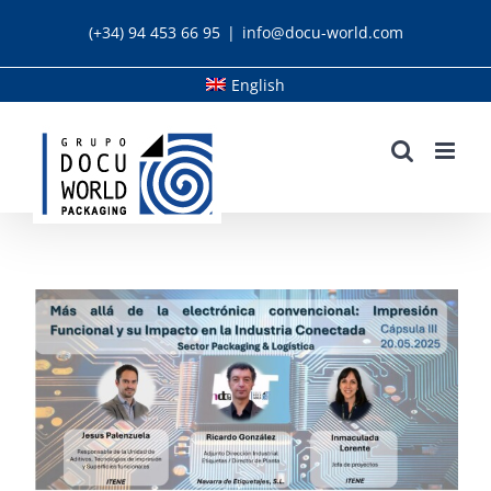
Skip
(+34) 94 453 66 95
|
info@docu-world.com
to
content
English