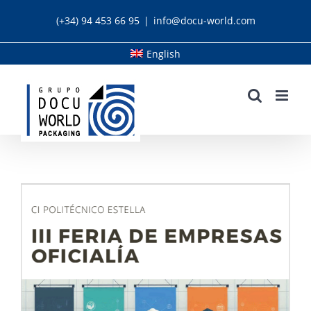
Skip
(+34) 94 453 66 95
|
info@docu-world.com
to
content
English