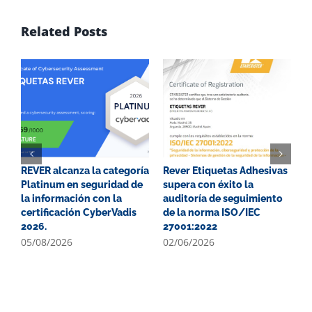
Related Posts
REVER alcanza la categoría
Rever Etiquetas Adhesivas
G
Platinum en seguridad de
supera con éxito la
P
la información con la
auditoría de seguimiento
E
certificación CyberVadis
de la norma ISO/IEC
2
2026.
27001:2022
0
05/08/2026
02/06/2026