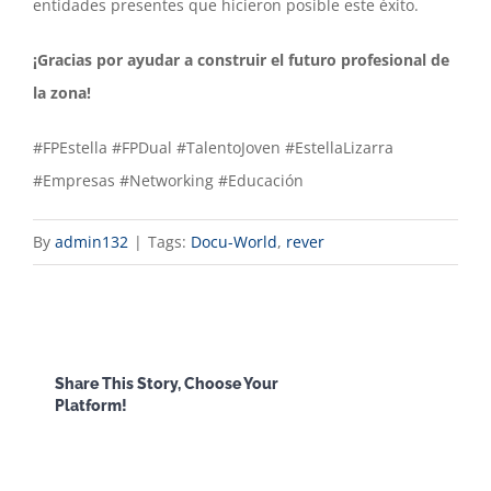
entidades presentes que hicieron posible este éxito.
¡Gracias por ayudar a construir el futuro profesional de
la zona!
#FPEstella #FPDual #TalentoJoven #EstellaLizarra
#Empresas #Networking #Educación
By
admin132
|
Tags:
Docu-World
,
rever
Facebook
X
Reddit
LinkedI
Share This Story, Choose Your
Platform!
WhatsApp
Email