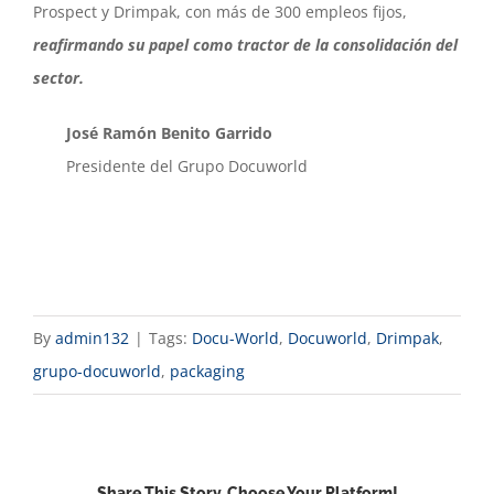
Prospect y Drimpak, con más de 300 empleos fijos,
reafirmando su papel como tractor de la consolidación del
sector.
José Ramón Benito Garrido
Presidente del Grupo Docuworld
By
admin132
|
Tags:
Docu-World
,
Docuworld
,
Drimpak
,
grupo-docuworld
,
packaging
Share This Story, Choose Your Platform!