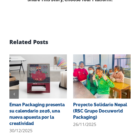
Facebook
X
Reddit
LinkedIn
WhatsApp
Email
Related Posts
Eman Packaging presenta
Proyecto Solidario Nepal
N
su calendario 2026, una
(RSC Grupo Docuworld
u
nueva apuesta por la
Packaging)
i
creatividad
p
26/11/2025
p
30/12/2025
2