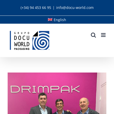
Skip
(+34) 94 453 66 95
|
info@docu-world.com
to
content
English