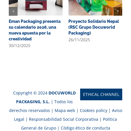
Eman Packaging presenta
Proyecto Solidario Nepal
N
su calendario 2026, una
(RSC Grupo Docuworld
u
nueva apuesta por la
Packaging)
i
creatividad
p
26/11/2025
p
30/12/2025
2
Copyright © 2024
DOCUWORLD
ETHICAL CHANNEL
PACKAGING, S.L.
| Todos los
derechos reservados |
Mapa web
|
Cookies policy
|
Aviso
Legal
|
Responsabilidad Social Corporativa
|
Política
General de Grupo
|
Código ético de conducta