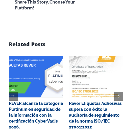
Facebook
X
Reddit
LinkedI
Share This Story, Choose Your
Platform!
WhatsApp
Email
Related Posts
REVER alcanza la categoría
Rever Etiquetas Adhesivas
G
Platinum en seguridad de
supera con éxito la
P
la información con la
auditoría de seguimiento
E
certificación CyberVadis
de la norma ISO/IEC
2
2026.
27001:2022
0