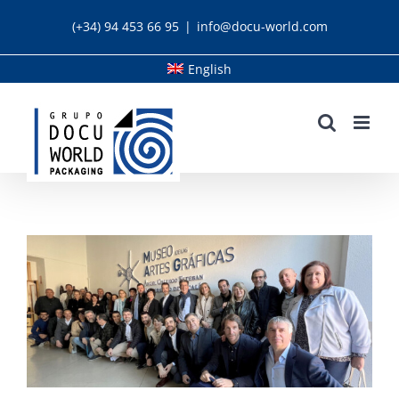
Skip
(+34) 94 453 66 95
|
info@docu-world.com
to
content
English