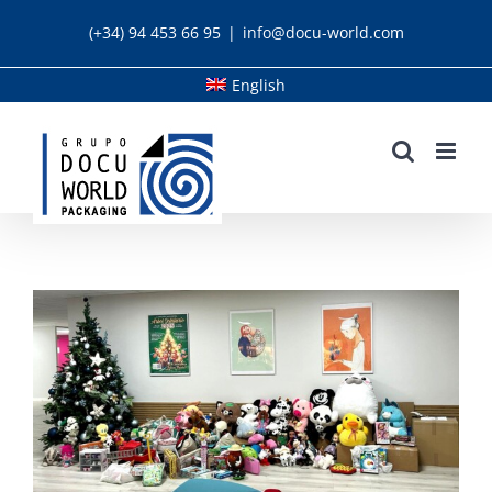
Skip
(+34) 94 453 66 95
|
info@docu-world.com
to
content
English