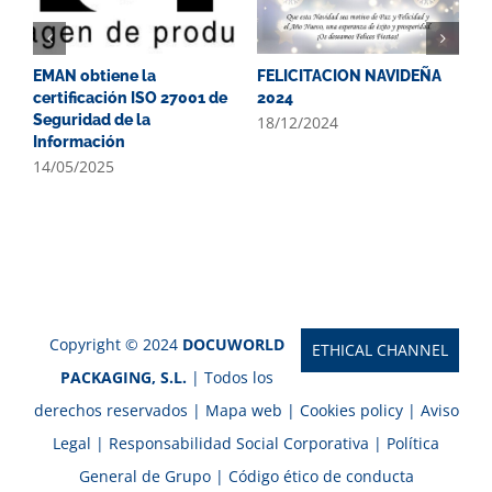
EMAN obtiene la
FELICITACION NAVIDEÑA
E
certificación ISO 27001 de
2024
y
Seguridad de la
d
18/12/2024
Información
c
F
14/05/2025
1
Copyright © 2024
DOCUWORLD
ETHICAL CHANNEL
PACKAGING, S.L.
| Todos los
derechos reservados |
Mapa web
|
Cookies policy
|
Aviso
Legal
|
Responsabilidad Social Corporativa
|
Política
General de Grupo
|
Código ético de conducta