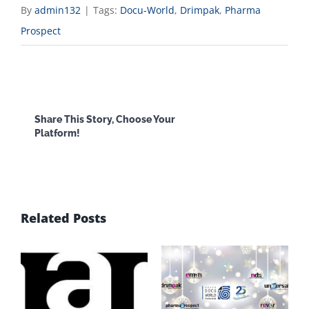
By
admin132
|
Tags:
Docu-World
,
Drimpak
,
Pharma
Prospect
Facebook
X
Reddit
LinkedI
Share This Story, Choose Your
Platform!
WhatsApp
Email
Related Posts