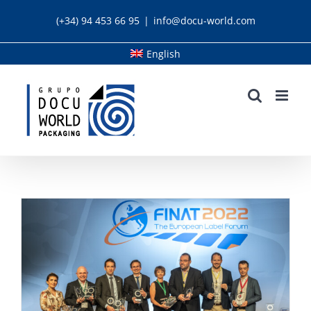
Skip
(+34) 94 453 66 95
|
info@docu-world.com
to
content
English