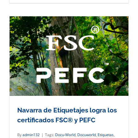
Navarra de Etiquetajes logra los
certificados FSC® y PEFC
By
admin132
|
Tags:
Docu-World
,
Docuworld
,
Etiquetas
,